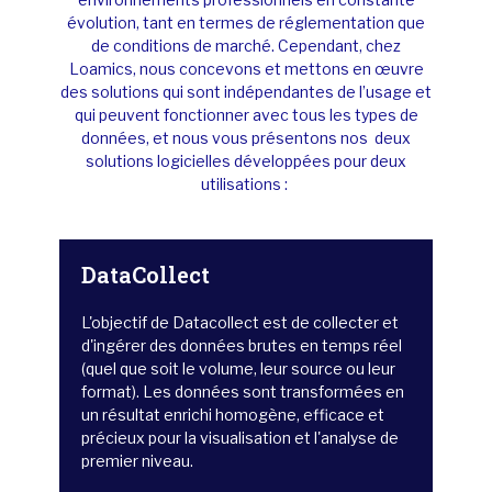
évolution, tant en termes de réglementation que
de conditions de marché. Cependant, chez
Loamics
, nous concevons et me
ttons en œuvre
des solutions qui sont indépendantes de l’usage et
qui peuvent fonctionner avec tous les types de
données, et nous vous présentons
nos deux
solutions logicielles développées pour deux
utilisations :
DataCollect
L'objectif de Datacollect est de collecter et
d'ingérer des données brutes en temps réel
(quel que soit le volume, leur source ou leur
format). Les données sont transformées en
un résultat enrichi homogène, efficace et
précieux pour la visualisation et l'analyse de
premier niveau.