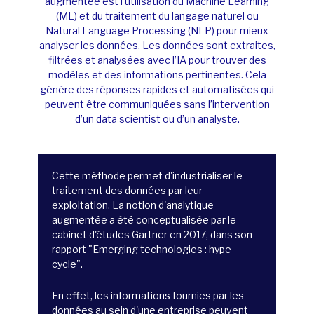
a
ugmentée est l’utilisation du Machine Learning
(ML) et du
traitement du langage naturel
ou
Natural
Language
Processing
(NLP) pour mieux
analyser les données. Les données sont extraites,
filtrées et analysées avec l’IA pour trouver des
modèles et des inform
ations pertinentes. Cela
génère des réponses rapides et automatisées qui
peuvent être communiquées sans l’intervention
d’un data
scientist
ou d’un analyste.
Cette méthode permet d'industrialiser le
traitement des données par leur
exploitation. La notion d'analytique
augmentée a été conceptualisée par le
cabinet d'études Gartner en 2017, dans son
rapport "Emerging technologies : hype
cycle".
En effet, les informations fournies par les
données au sein d'une entreprise peuvent