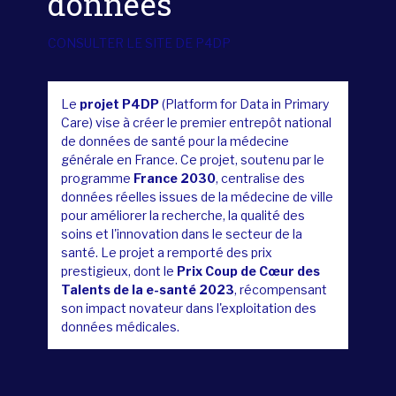
données
CONSULTER LE SITE DE P4DP
Le
projet P4DP
(Platform for Data in Primary
Care) vise à créer le premier entrepôt national
de données de santé pour la médecine
générale en France. Ce projet, soutenu par le
programme
France 2030
, centralise des
données réelles issues de la médecine de ville
pour améliorer la recherche, la qualité des
soins et l'innovation dans le secteur de la
santé. Le projet a remporté des prix
prestigieux, dont le
Prix Coup de Cœur des
Talents de la e-santé 2023
, récompensant
son impact novateur dans l'exploitation des
données médicales.